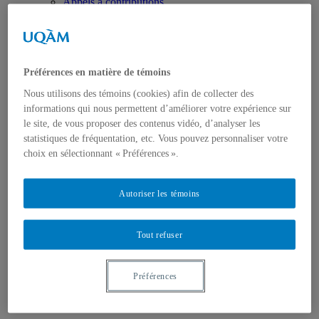
Appels à contributions
Bourses et prix
Communiqués
Dans les médias
Distinctions
Préférences en matière de témoins
Nous utilisons des témoins (cookies) afin de collecter des
informations qui nous permettent d’améliorer votre expérience sur
le site, de vous proposer des contenus vidéo, d’analyser les
statistiques de fréquentation, etc. Vous pouvez personnaliser votre
choix en sélectionnant « Préférences ».
Activités
Événements à venir
Archives et bilans
Autoriser les témoins
Colloque international CRISES
Perspectives et dialogue
Vidéos et baladodiffusions
Tout refuser
Préférences