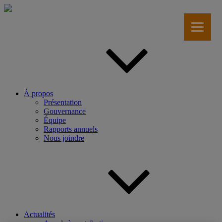
Aller
au
contenu
principal
À propos
Présentation
Gouvernance
Équipe
Rapports annuels
Nous joindre
Actualités