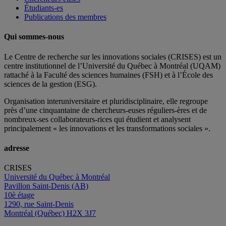
Étudiants-es
Publications des membres
Qui sommes-nous
Le Centre de recherche sur les innovations sociales (CRISES) est un
centre institutionnel de l’Université du Québec à Montréal (UQAM)
rattaché à la Faculté des sciences humaines (FSH) et à l’École des
sciences de la gestion (ESG).
Organisation interuniversitaire et pluridisciplinaire, elle regroupe
près d’
une c
inquantaine
de
chercheurs
-euses
réguliers
-ères
et de
nombreux
-ses
collaborateurs
-rices
qui étudient et analysent
principalement « les innovations et les transformations sociales ».
adresse
CRISES
Université du Québec à Montréal
Pavillon Saint-Denis (AB)
10è étage
1290, rue Saint-Denis
Montréal (Québec) H2X 3J7