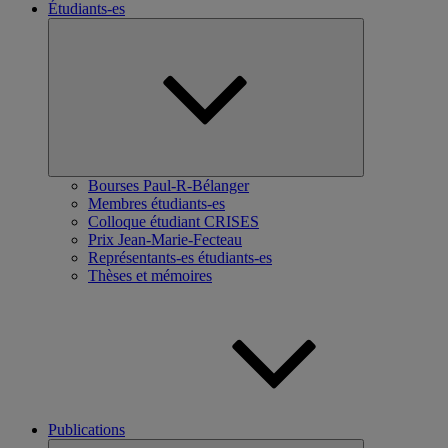
Étudiants-es
Ouvrir
le
sous-
menu
Bourses Paul-R-Bélanger
Membres étudiants-es
Colloque étudiant CRISES
Prix Jean-Marie-Fecteau
Représentants-es étudiants-es
Thèses et mémoires
Publications