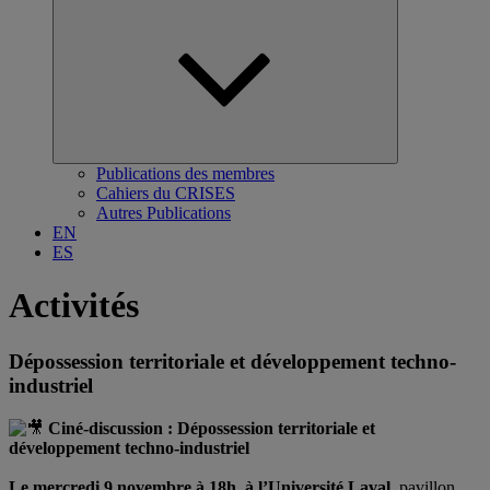
Ouvrir
le
sous-
menu
Publications des membres
Cahiers du CRISES
Autres Publications
EN
ES
Activités
Dépossession territoriale et développement techno-
industriel
Ciné-discussion : Dépossession territoriale et
développement techno-industriel
Le mercredi 9 novembre à 18h, à l’
Université Laval
,
pavillon