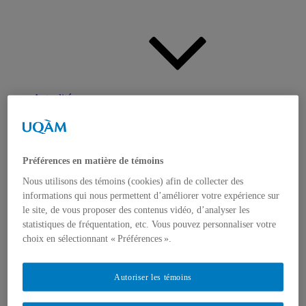
Actualités
Ouvrir
le
sous-
menu
Préférences en matière de témoins
Nous utilisons des témoins (cookies) afin de collecter des
informations qui nous permettent d’améliorer votre expérience sur
le site, de vous proposer des contenus vidéo, d’analyser les
Appels à contributions
statistiques de fréquentation, etc. Vous pouvez personnaliser votre
Bourses et prix
choix en sélectionnant « Préférences ».
Communiqués
Dans les médias
Distinctions
Autoriser les témoins