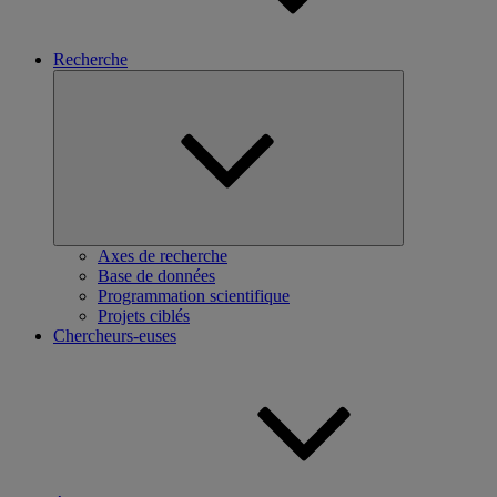
Recherche
Ouvrir
le
sous-
menu
Axes de recherche
Base de données
Programmation scientifique
Projets ciblés
Chercheurs-euses