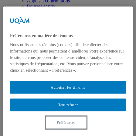
Appels à contributions
Bourses et prix
Communiqués
Dans les médias
Distinctions
Préférences en matière de témoins
Nous utilisons des témoins (cookies) afin de collecter des
informations qui nous permettent d’améliorer votre expérience sur
le site, de vous proposer des contenus vidéo, d’analyser les
statistiques de fréquentation, etc. Vous pouvez personnaliser votre
Activités
choix en sélectionnant « Préférences ».
Événements à venir
Archives et bilans
Colloque international CRISES
Autoriser les témoins
Perspectives et dialogue
Vidéos et baladodiffusions
Tout refuser
Préférences