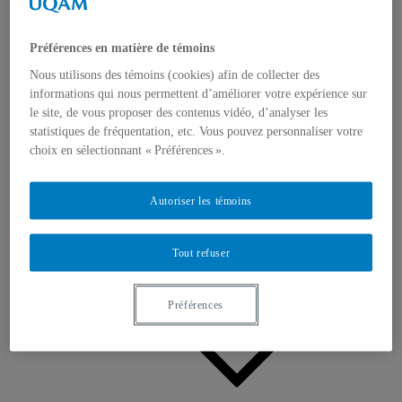
Appels à contributions
Bourses et prix
Communiqués
Préférences en matière de témoins
Dans les médias
Distinctions
Nous utilisons des témoins (cookies) afin de collecter des
informations qui nous permettent d’améliorer votre expérience sur
le site, de vous proposer des contenus vidéo, d’analyser les
statistiques de fréquentation, etc. Vous pouvez personnaliser votre
choix en sélectionnant « Préférences ».
Autoriser les témoins
Activités
Événements à venir
Archives et bilans
Colloque international CRISES
Tout refuser
Perspectives et dialogue
Vidéos et baladodiffusions
Préférences