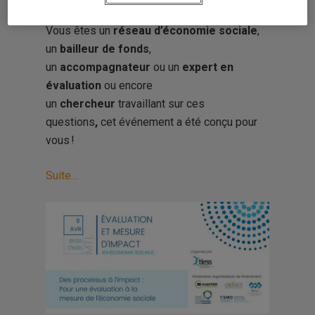
Vous êtes un
réseau d’économie sociale
,
un
bailleur de fonds
,
un
accompagnateur
ou un
expert en
évaluation
ou encore
un
chercheur
travaillant sur ces
questions
,
cet événement a été conçu pour
vous !
Suite…