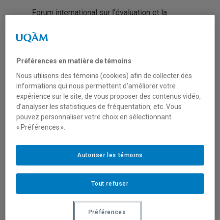
Forum international sur l’évaluation et la
mesure d’impact social, le 9 avril 2019, à
Montréal
Préférences en matière de témoins
DES PROCESSUS À L’IMPACT : POUR
UNE ÉVALUATION À LA MESURE DE
Nous utilisons des témoins (cookies) afin de collecter des
L’ÉCONOMIE SOCIALE
informations qui nous permettent d’améliorer votre
expérience sur le site, de vous proposer des contenus vidéo,
La
mesure de l’impact social
est un sujet
d’analyser les statistiques de fréquentation, etc. Vous
de plus en plus en vogue. En économie
pouvez personnaliser votre choix en sélectionnant
sociale, elle tend à influencer les pratiques
« Préférences ».
en cours, suscite un engouement, mais
parfois aussi de la méfiance. Après trois ans
Autoriser les témoins
de travaux sur ces questions, le
TIESS
vous
propose une
journée de convergence
pour
Tout refuser
faire le point sur les
potentiels
et
les
limites
de la mesure d’impact pour
Préférences
l’économie sociale.