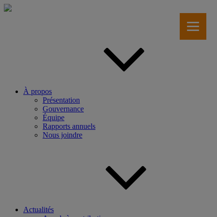
Aller
au
contenu
principal
À propos
Présentation
Gouvernance
Équipe
Rapports annuels
Nous joindre
Actualités