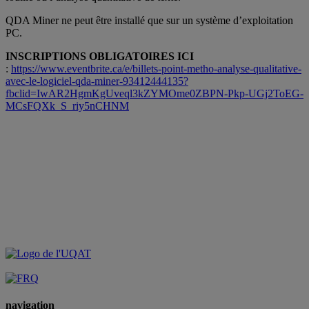
QDA Miner ne peut être installé que sur un système d’exploitation
PC.
INSCRIPTIONS OBLIGATOIRES ICI
:
https://www.eventbrite.ca/e/billets-point-metho-analyse-qualitative-
avec-le-logiciel-qda-miner-93412444135?
fbclid=IwAR2HgmKgUveql3kZYMOme0ZBPN-Pkp-UGj2ToEG-
MCsFQXk_S_riy5nCHNM
navigation