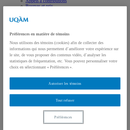
Appels à contributions
Bourses et prix
Communiqués
Dans les médias
Distinctions
Préférences en matière de témoins
Nous utilisons des témoins (cookies) afin de collecter des
informations qui nous permettent d’améliorer votre expérience sur
le site, de vous proposer des contenus vidéo, d’analyser les
statistiques de fréquentation, etc. Vous pouvez personnaliser votre
Activités
choix en sélectionnant « Préférences ».
Événements à venir
Archives et bilans
Colloque international CRISES
Autoriser les témoins
Perspectives et dialogue
Vidéos et baladodiffusions
Tout refuser
Préférences