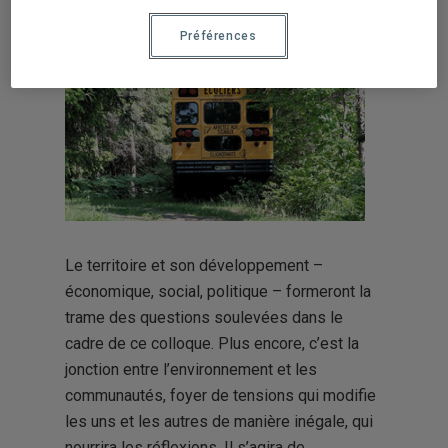
Préférences
Le territoire et son développement –
économique, social, politique – formeront la
trame des questions soulevées dans le
cadre de ce colloque. Plus encore, c’est la
jonction entre l’environnement et les
communautés, foyer de tensions qui modifie
les uns et les autres de manière inégale, qui
nourrira les réflexions. Il s’agira de