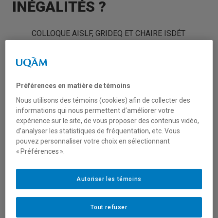
INÉGALITÉS ?
COLLOQUE AISLF, GRIDEQ ET CHAIRE ISDÉT
L’AISLF, le GRIDEQ, la Chaire ISDéT et le
programme de recherche Atisée – CRSH
partenariat coorganisent un colloque
Préférences en matière de témoins
international en développement territorial
Nous utilisons des témoins (cookies) afin de collecter des
du
22 au 25 mai 2019
à Rimouski, Canada,
informations qui nous permettent d’améliorer votre
sur le thème «
Innovation et
expérience sur le site, de vous proposer des contenus vidéo,
territoires face aux inégalités ?
». Voir
d’analyser les statistiques de fréquentation, etc. Vous
l’
appel à communications
. Le colloque
pouvez personnaliser votre choix en sélectionnant
« Préférences ».
s’articulera autour de trois axes : 1/
Inégalités environnementales et sociales et
pluralité des enjeux 2/ L’économie
Autoriser les témoins
ressource, des marchés aux territoires 3/ Du
collectif aux territoires, entre gouvernance et
Tout refuser
gouvernementalité.