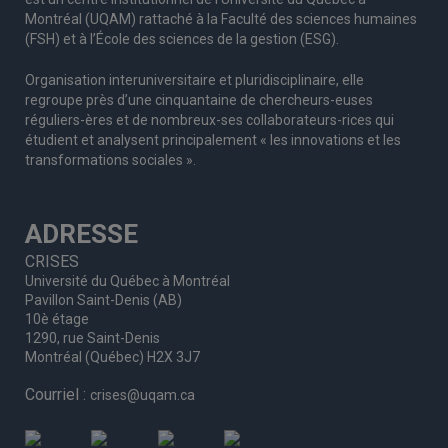
Montréal (UQAM) rattaché à la Faculté des sciences humaines
(FSH) et à l’École des sciences de la gestion (ESG).
Organisation interuniversitaire et pluridisciplinaire, elle
regroupe
près d’
une c
inquantaine
de
chercheurs
-euses
réguliers
-ères
et de nombreux
-ses
collaborateurs
-rices
qui
étudient et analysent principalement « les innovations et les
transformations sociales ».
ADRESSE
CRISES
Université du Québec à Montréal
Pavillon Saint-Denis (AB)
10è étage
1290, rue Saint-Denis
Montréal (Québec) H2X 3J7
Courriel :
crises@uqam.ca