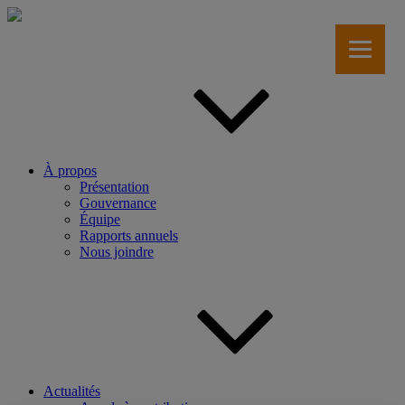
Aller
au
contenu
principal
À propos
Présentation
Gouvernance
Équipe
Rapports annuels
Nous joindre
Actualités