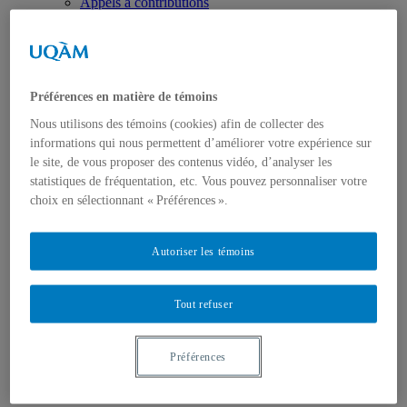
Appels à contributions
Bourses et prix
Communiqués
Dans les médias
Distinctions
Préférences en matière de témoins
Nous utilisons des témoins (cookies) afin de collecter des
informations qui nous permettent d’améliorer votre expérience sur
le site, de vous proposer des contenus vidéo, d’analyser les
statistiques de fréquentation, etc. Vous pouvez personnaliser votre
choix en sélectionnant « Préférences ».
Activités
Événements à venir
Archives et bilans
Autoriser les témoins
Colloque international CRISES
Perspectives et dialogue
Vidéos et baladodiffusions
Tout refuser
Préférences