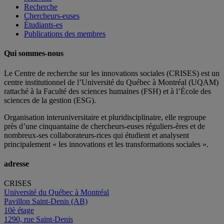
Recherche
Chercheurs-euses
Étudiants-es
Publications des membres
Qui sommes-nous
Le Centre de recherche sur les innovations sociales (CRISES) est un
centre institutionnel de l’Université du Québec à Montréal (UQAM)
rattaché à la Faculté des sciences humaines (FSH) et à l’École des
sciences de la gestion (ESG).
Organisation interuniversitaire et pluridisciplinaire, elle regroupe
près d’
une c
inquantaine
de
chercheurs
-euses
réguliers
-ères
et de
nombreux
-ses
collaborateurs
-rices
qui étudient et analysent
principalement « les innovations et les transformations sociales ».
adresse
CRISES
Université du Québec à Montréal
Pavillon Saint-Denis (AB)
10è étage
1290, rue Saint-Denis