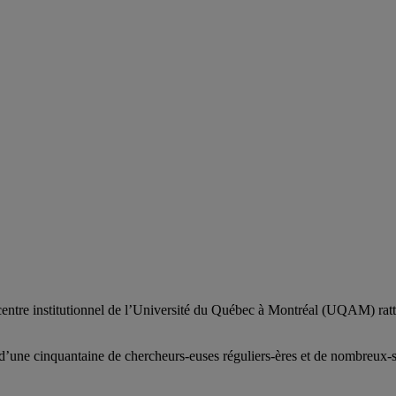
centre institutionnel de l’Université du Québec à Montréal (UQAM) ratt
d’
une c
inquantaine
de
chercheurs
-euses
réguliers
-ères
et de nombreux
-