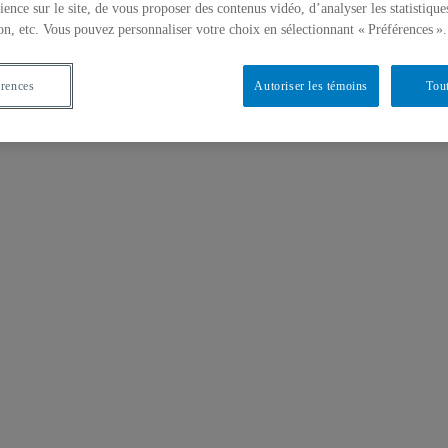
ience sur le site, de vous proposer des contenus vidéo, d’analyser les statistique
on, etc. Vous pouvez personnaliser votre choix en sélectionnant « Préférences ».
érences
Autoriser les témoins
Tout