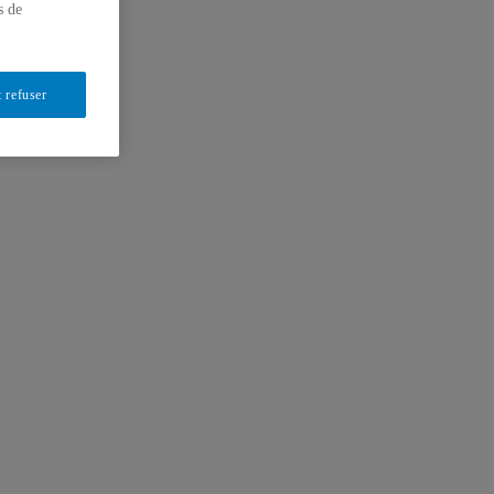
s de
 refuser