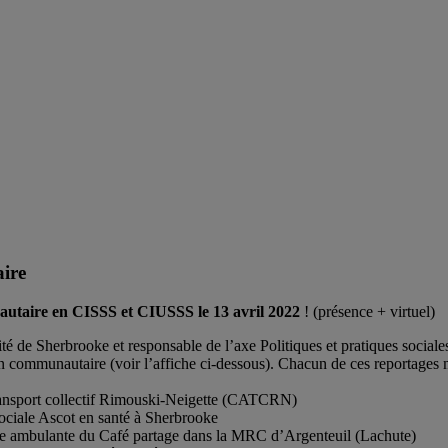
aire
autaire en CISSS et CIUSSS le 13 avril 2022
! (présence + virtuel)
ité de Sherbrooke
et responsable de l’axe Politiques et pratiques social
ion communautaire (voir l’affiche ci-dessous). Chacun de ces reportages 
transport collectif Rimouski-Neigette (CATCRN)
sociale Ascot en santé à Sherbrooke
ie ambulante du Café partage dans la
MRC d’Argenteuil
(Lachute)