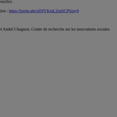
ouche).
tion :
https://forms.gle/oD9YKmLZmSCPSrpy9
et André Chagnon,
Centre de recherche sur les innovations sociales