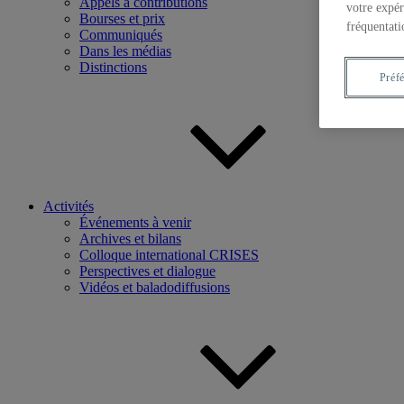
Appels à contributions
votre expér
Bourses et prix
fréquentati
Communiqués
Dans les médias
Distinctions
Préf
Activités
Événements à venir
Archives et bilans
Colloque international CRISES
Perspectives et dialogue
Vidéos et baladodiffusions