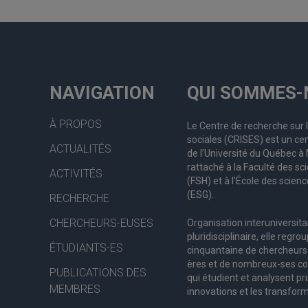
NAVIGATION
QUI SOMMES-
À PROPOS
Le Centre de recherche sur 
sociales (CRISES) est un cen
ACTUALITÉS
de l’Université du Québec 
rattaché à la Faculté des s
ACTIVITÉS
(FSH) et à l’École des scienc
(ESG).
RECHERCHE
CHERCHEURS-EUSES
Organisation interuniversita
pluridisciplinaire, elle regro
ÉTUDIANTS-ES
c
inquantaine
de
chercheurs
ères
et de nombreux
-ses
co
PUBLICATIONS DES
qui étudient et analysent pr
MEMBRES
innovations et les transform