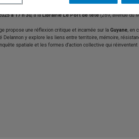
2025 à 17 h 30
, à la
Librairie Le Port de tête
(269, avenue du M
age propose une réflexion critique et incarnée sur la
Guyane
, en 
Delannon y explore les liens entre territoire, mémoire, résistanc
nquête spatiale et les formes d’action collective qui réinventen