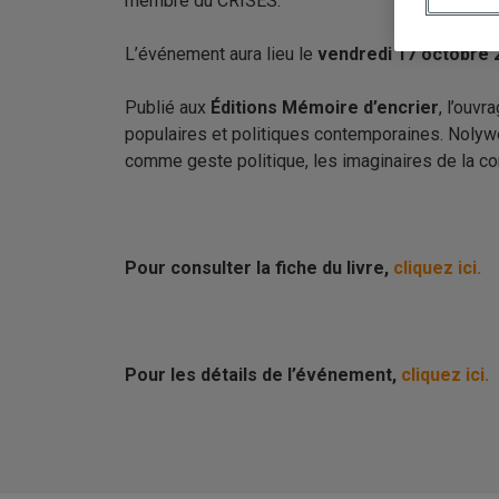
membre du CRISES.
L’événement aura lieu le
vendredi 17 octobre 
Publié aux
Éditions Mémoire d’encrier
, l’ouvr
populaires et politiques contemporaines. Nolywé 
comme geste politique, les imaginaires de la co
Pour consulter la fiche du livre,
cliquez ici.
Pour les détails de l’événement,
cliquez ici.