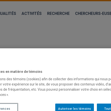
UALITÉS
ACTIVITÉS
RECHERCHE
CHERCHEURS-EUS
ces en matière de témoins
sons des témoins (cookies) afin de collecter des informations qui nous 
r votre expérience sur le site, de vous proposer des contenus vidéo, d’a
NE SPATIALE, CARNAVALE, DÉCOLON
es de fréquentation, etc. Vous pouvez personnaliser votre choix en séle
ces ».
 livre
Guyane spatiale, carnavale, décoloniale
de
Nolywé Dela
érences
Autoriser les témoins
Tout