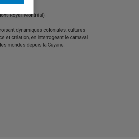
ont-Royal, Montréal).
croisant dynamiques coloniales, cultures
e et création, en interrogeant le carnaval
t les mondes depuis la Guyane.