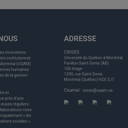
NOUS
ADRESSE
CRISES
les innovations
Université du Québec à Montréal
tre institutionnel
Pavillon Saint-Denis (AB)
à Montréal (UQAM)
10è étage
ciences humaines
1290, rue Saint-Denis
es de la gestion
Montréal (Québec) H2X 3J7
Courriel :
crises@uqam.ca
ire et
upe
près d’
une
-euses
réguliers
-
llaborateurs
-rices
incipalement « les
ations sociales ».