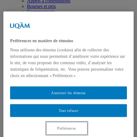
Appels à contributions
Bourses et prix
Communiqués
Dans les médias
Distinctions
Préférences en matière de témoins
Nous utilisons des témoins (cookies) afin de collecter des
informations qui nous permettent d’améliorer votre expérience sur
le site, de vous proposer des contenus vidéo, d’analyser les
statistiques de fréquentation, etc. Vous pouvez personnaliser votre
Activités
Événements à venir
choix en sélectionnant « Préférences ».
Archives et bilans
Colloque international CRISES
Perspectives et dialogue
Autoriser les témoins
Vidéos et baladodiffusions
Tout refuser
Préférences