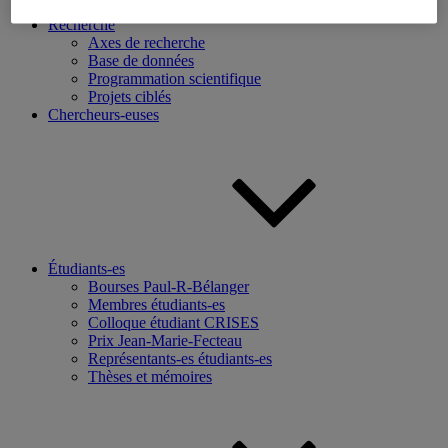
Recherche
Axes de recherche
Base de données
Programmation scientifique
Projets ciblés
Chercheurs-euses
Étudiants-es
Bourses Paul-R-Bélanger
Membres étudiants-es
Colloque étudiant CRISES
Prix Jean-Marie-Fecteau
Représentants-es étudiants-es
Thèses et mémoires