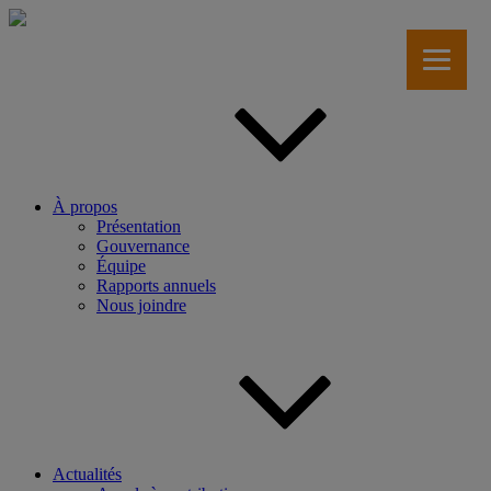
Aller
au
contenu
principal
À propos
Présentation
Gouvernance
Équipe
Rapports annuels
Nous joindre
Actualités