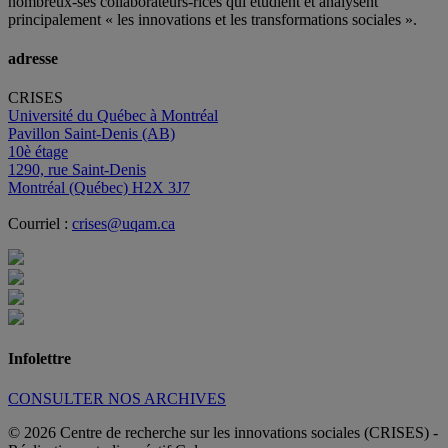
nombreux
-ses
collaborateurs
-rices
qui étudient et analysent
principalement « les innovations et les transformations sociales ».
adresse
CRISES
Université du Québec à Montréal
Pavillon Saint-Denis (AB)
10è étage
1290, rue Saint-Denis
Montréal (Québec) H2X 3J7
Courriel :
crises@uqam.ca
Infolettre
CONSULTER NOS ARCHIVES
© 2026 Centre de recherche sur les innovations sociales (CRISES)
-