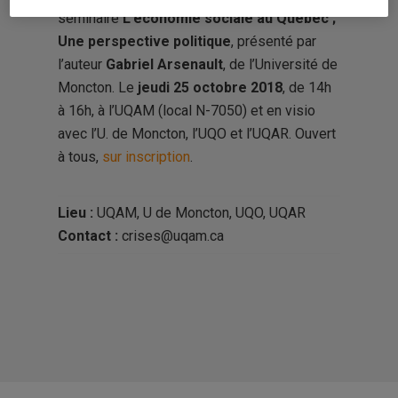
séminaire
L’économie sociale au Québec ;
Une perspective politique
, présenté par
l’auteur
Gabriel Arsenault
, de l’Université de
Moncton. Le
jeudi 25 octobre 2018
, de 14h
à 16h, à l’UQAM (local N-7050) et en visio
avec l’U. de Moncton, l’UQO et l’UQAR. Ouvert
à tous,
sur inscription
.
Lieu :
UQAM, U de Moncton, UQO, UQAR
Contact :
crises@uqam.ca