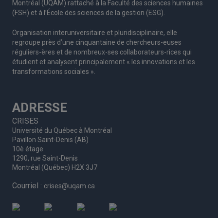
Montréal (UQAM) rattaché à la Faculté des sciences humaines
(FSH) et à l’École des sciences de la gestion (ESG).
Organisation interuniversitaire et pluridisciplinaire, elle
regroupe
près d’
une c
inquantaine
de
chercheurs
-euses
réguliers
-ères
et de nombreux
-ses
collaborateurs
-rices
qui
étudient et analysent principalement « les innovations et les
transformations sociales ».
ADRESSE
CRISES
Université du Québec à Montréal
Pavillon Saint-Denis (AB)
10è étage
1290, rue Saint-Denis
Montréal (Québec) H2X 3J7
Courriel :
crises@uqam.ca