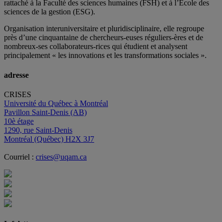
rattaché à la Faculté des sciences humaines (FSH) et à l’École des
sciences de la gestion (ESG).
Organisation interuniversitaire et pluridisciplinaire, elle regroupe
près d’
une c
inquantaine
de
chercheurs
-euses
réguliers
-ères
et de
nombreux
-ses
collaborateurs
-rices
qui étudient et analysent
principalement « les innovations et les transformations sociales ».
adresse
CRISES
Université du Québec à Montréal
Pavillon Saint-Denis (AB)
10è étage
1290, rue Saint-Denis
Montréal (Québec) H2X 3J7
Courriel :
crises@uqam.ca