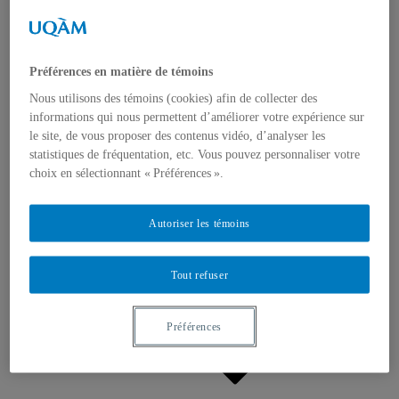
Appels à contributions
Bourses et prix
Communiqués
Dans les médias
Distinctions
Préférences en matière de témoins
Nous utilisons des témoins (cookies) afin de collecter des
informations qui nous permettent d’améliorer votre expérience sur
le site, de vous proposer des contenus vidéo, d’analyser les
statistiques de fréquentation, etc. Vous pouvez personnaliser votre
choix en sélectionnant « Préférences ».
Activités
Événements à venir
Autoriser les témoins
Archives et bilans
Colloque international CRISES
Perspectives et dialogue
Tout refuser
Vidéos et baladodiffusions
Préférences