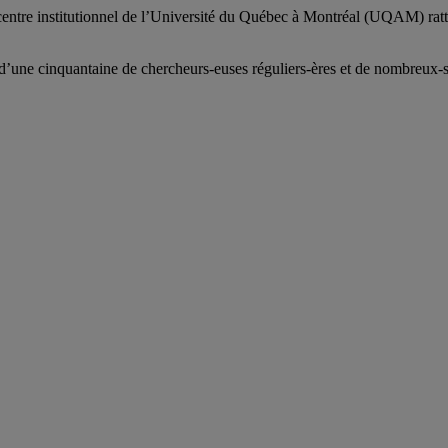
centre institutionnel de l’Université du Québec à Montréal (UQAM) ratt
d’
une c
inquantaine
de
chercheurs
-euses
réguliers
-ères
et de nombreux
-