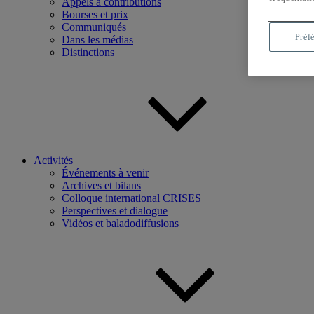
Appels à contributions
Bourses et prix
Communiqués
Préf
Dans les médias
Distinctions
Activités
Événements à venir
Archives et bilans
Colloque international CRISES
Perspectives et dialogue
Vidéos et baladodiffusions