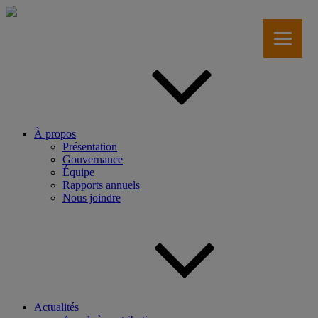
Aller
au
contenu
principal
À propos
Présentation
Gouvernance
Équipe
Rapports annuels
Nous joindre
Actualités