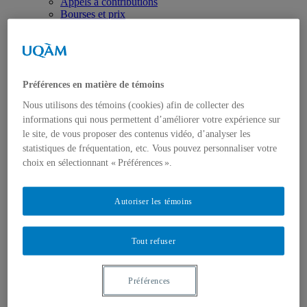
Appels à contributions
Bourses et prix
Communiqués
Dans les médias
Distinctions
Préférences en matière de témoins
Nous utilisons des témoins (cookies) afin de collecter des
informations qui nous permettent d’améliorer votre expérience sur
le site, de vous proposer des contenus vidéo, d’analyser les
statistiques de fréquentation, etc. Vous pouvez personnaliser votre
Activités
choix en sélectionnant « Préférences ».
Événements à venir
Archives et bilans
Colloque international CRISES
Autoriser les témoins
Perspectives et dialogue
Vidéos et baladodiffusions
Tout refuser
Préférences