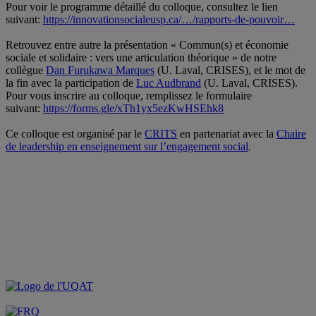
Pour voir le programme détaillé du colloque, consultez le lien
suivant:
https://innovationsocialeusp.ca/…/rapports-de-pouvoir…
.
Retrouvez entre autre la présentation « Commun(s) et économie
sociale et solidaire : vers une articulation théorique » de notre
collègue
Dan Furukawa Marques
(
U. Laval
,
CRISES), et le mot de
la fin avec la participation de
Luc Audbrand
(U. Laval, CRISES).
Pour vous inscrire au colloque, remplissez le formulaire
suivant:
https://forms.gle/xTh1yx5ezKwHSEhk8
.
Ce colloque est organisé par le
CRITS
en partenariat avec la
Chaire
de leadership en enseignement sur l’engagement social
.