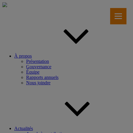
Aller
au
contenu
principal
À propos
Présentation
Gouvernance
Équipe
Rapports annuels
Nous joindre
Actualités