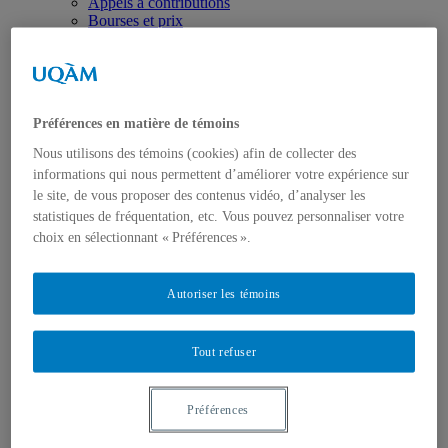
Appels à contributions
Bourses et prix
Communiqués
Dans les médias
Distinctions
Préférences en matière de témoins
Nous utilisons des témoins (cookies) afin de collecter des
informations qui nous permettent d’améliorer votre expérience sur
le site, de vous proposer des contenus vidéo, d’analyser les
statistiques de fréquentation, etc. Vous pouvez personnaliser votre
Activités
choix en sélectionnant « Préférences ».
Événements à venir
Archives et bilans
Colloque international CRISES
Autoriser les témoins
Perspectives et dialogue
Vidéos et baladodiffusions
Tout refuser
Préférences