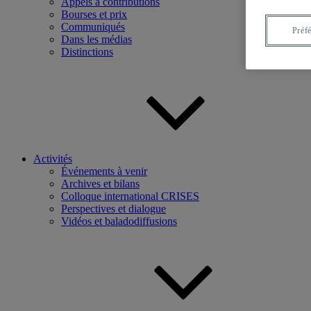
Appels à contributions
Bourses et prix
Communiqués
Préf
Dans les médias
Distinctions
Activités
Événements à venir
Archives et bilans
Colloque international CRISES
Perspectives et dialogue
Vidéos et baladodiffusions