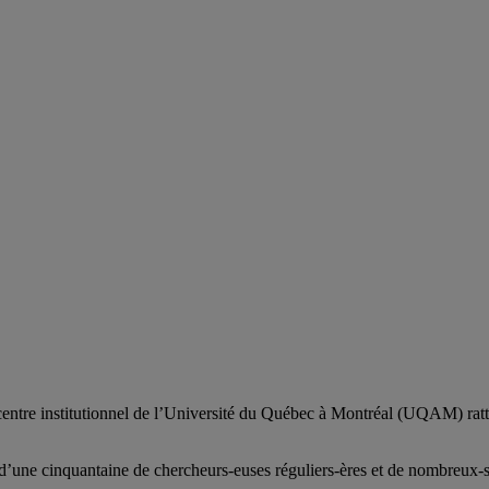
centre institutionnel de l’Université du Québec à Montréal (UQAM) ratt
d’
une c
inquantaine
de
chercheurs
-euses
réguliers
-ères
et de nombreux
-