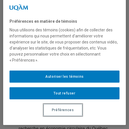
Séminaire de recherche Québec – France
avec pour thématique « Organiser la
Préférences en matière de témoins
transition vers une économie circulaire
forte ».
Nous utilisons des témoins (cookies) afin de collecter des
informations qui nous permettent d’améliorer votre
expérience sur le site, de vous proposer des contenus vidéo,
d’analyser les statistiques de fréquentation, etc. Vous
pouvez personnaliser votre choix en sélectionnant
« Préférences ».
Autoriser les témoins
Tout refuser
Quand ? le
28 mars 2023, de 9h à 12h, en
ligne.
Préférences
Ce séminaire, proposé par le Réseau de
recherche en économie circulaire du Québec