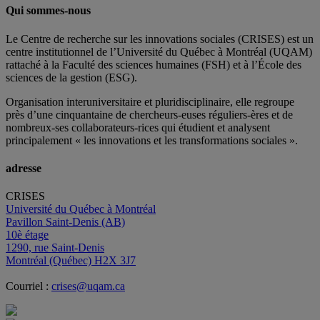
Qui sommes-nous
Le Centre de recherche sur les innovations sociales (CRISES) est un
centre institutionnel de l’Université du Québec à Montréal (UQAM)
rattaché à la Faculté des sciences humaines (FSH) et à l’École des
sciences de la gestion (ESG).
Organisation interuniversitaire et pluridisciplinaire, elle regroupe
près d’
une c
inquantaine
de
chercheurs
-euses
réguliers
-ères
et de
nombreux
-ses
collaborateurs
-rices
qui étudient et analysent
principalement « les innovations et les transformations sociales ».
adresse
CRISES
Université du Québec à Montréal
Pavillon Saint-Denis (AB)
10è étage
1290, rue Saint-Denis
Montréal (Québec) H2X 3J7
Courriel :
crises@uqam.ca