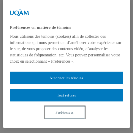
Appels à contributions
Bourses et prix
Communiqués
Dans les médias
Distinctions
Préférences en matière de témoins
Nous utilisons des témoins (cookies) afin de collecter des
informations qui nous permettent d’améliorer votre expérience sur
le site, de vous proposer des contenus vidéo, d’analyser les
statistiques de fréquentation, etc. Vous pouvez personnaliser votre
choix en sélectionnant « Préférences ».
Activités
Événements à venir
Autoriser les témoins
Archives et bilans
Colloque international CRISES
Perspectives et dialogue
Vidéos et baladodiffusions
Tout refuser
Préférences