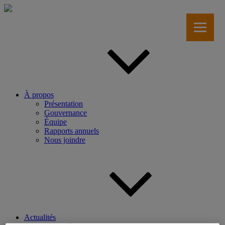
Aller
au
contenu
principal
À propos
Présentation
Gouvernance
Équipe
Rapports annuels
Nous joindre
Actualités