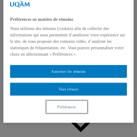
Appels à contributions
Bourses et prix
Communiqués
Dans les médias
Préférences en matière de témoins
Distinctions
Nous utilisons des témoins (cookies) afin de collecter des
informations qui nous permettent d’améliorer votre expérience sur
le site, de vous proposer des contenus vidéo, d’analyser les
statistiques de fréquentation, etc. Vous pouvez personnaliser votre
choix en sélectionnant « Préférences ».
Activités
Autoriser les témoins
Événements à venir
Archives et bilans
Colloque international CRISES
Tout refuser
Perspectives et dialogue
Vidéos et baladodiffusions
Préférences