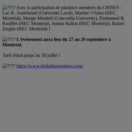
Avec la participation de plusieurs membres du
CRISE
S :
Luc K. Audebrand
(Université Lava
l), Martine Vézina
(HEC
Montréa
l), Margie Mendell
(Concordia Universit
y), Emmanuel B.
Raufflet (HEC Montréal), Justine Ballon (HEC Montréal), Rafael
Ziegler (HEC Montréal) !
L’événement aura lieu du 27 au 29 septembre à
Montréal.
Tarif réduit jusqu’au 30 juillet !
https://www.globalinnovation.coop/