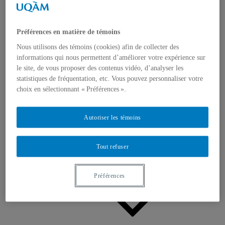
Appels à contributions
Bourses et prix
Communiqués
Dans les médias
Préférences en matière de témoins
Distinctions
Nous utilisons des témoins (cookies) afin de collecter des
informations qui nous permettent d’améliorer votre expérience sur
le site, de vous proposer des contenus vidéo, d’analyser les
statistiques de fréquentation, etc. Vous pouvez personnaliser votre
choix en sélectionnant « Préférences ».
Activités
Autoriser les témoins
Événements à venir
Archives et bilans
Colloque international CRISES
Tout refuser
Perspectives et dialogue
Vidéos et baladodiffusions
Préférences