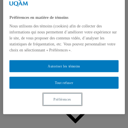
Appels à contributions
Bourses et prix
Communiqués
Dans les médias
Préférences en matière de témoins
Distinctions
Nous utilisons des témoins (cookies) afin de collecter des
informations qui nous permettent d’améliorer votre expérience sur
le site, de vous proposer des contenus vidéo, d’analyser les
statistiques de fréquentation, etc. Vous pouvez personnaliser votre
choix en sélectionnant « Préférences ».
Activités
Autoriser les témoins
Événements à venir
Archives et bilans
Colloque international CRISES
Tout refuser
Perspectives et dialogue
Vidéos et baladodiffusions
Préférences