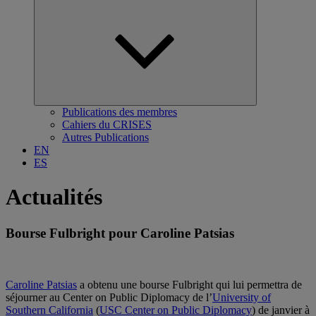
Ouvrir
le
sous-
menu
Publications des membres
Cahiers du CRISES
Autres Publications
EN
ES
Actualités
Bourse Fulbright pour Caroline Patsias
Caroline Patsias
a obtenu une bourse Fulbright qui lui permettra de
séjourner au Center on Public Diplomacy de l’
University of
Southern California
(
USC Center on Public Diplomacy
) de janvier à