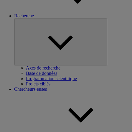
Recherche
Ouvrir
le
sous-
menu
Axes de recherche
Base de données
Programmation scientifique
Projets ciblés
Chercheurs-euses