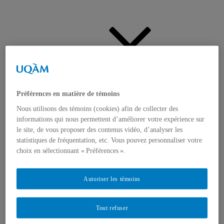
Actualités
Ouvrir
le
Préférences en matière de témoins
sous-
menu
Nous utilisons des témoins (cookies) afin de collecter des
informations qui nous permettent d’améliorer votre expérience sur
le site, de vous proposer des contenus vidéo, d’analyser les
statistiques de fréquentation, etc. Vous pouvez personnaliser votre
choix en sélectionnant « Préférences ».
Appels à contributions
Bourses et prix
Communiqués
Autoriser les témoins
Dans les médias
Distinctions
Tout refuser