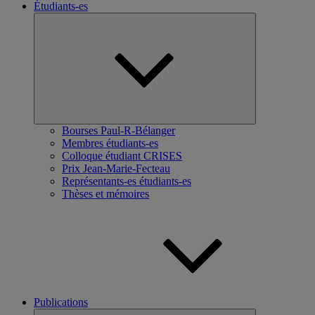
Étudiants-es
Ouvrir
le
sous-
menu
Bourses Paul-R-Bélanger
Membres étudiants-es
Colloque étudiant CRISES
Prix Jean-Marie-Fecteau
Représentants-es étudiants-es
Thèses et mémoires
Publications