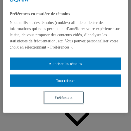
Appels à contributions
Bourses et prix
Communiqués
Préférences en matière de témoins
Dans les médias
Distinctions
Nous utilisons des témoins (cookies) afin de collecter des
informations qui nous permettent d’améliorer votre expérience sur
le site, de vous proposer des contenus vidéo, d’analyser les
statistiques de fréquentation, etc. Vous pouvez personnaliser votre
choix en sélectionnant « Préférences ».
Autoriser les témoins
Activités
Événements à venir
Archives et bilans
Tout refuser
Colloque international CRISES
Perspectives et dialogue
Vidéos et baladodiffusions
Préférences