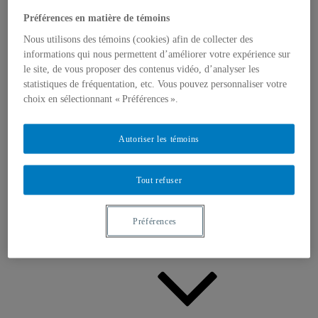
Appels à contributions
Bourses et prix
Préférences en matière de témoins
Communiqués
Nous utilisons des témoins (cookies) afin de collecter des
Dans les médias
Distinctions
informations qui nous permettent d’améliorer votre expérience sur
le site, de vous proposer des contenus vidéo, d’analyser les
statistiques de fréquentation, etc. Vous pouvez personnaliser votre
choix en sélectionnant « Préférences ».
Autoriser les témoins
Activités
Événements à venir
Tout refuser
Archives et bilans
Colloque international CRISES
Perspectives et dialogue
Préférences
Vidéos et baladodiffusions