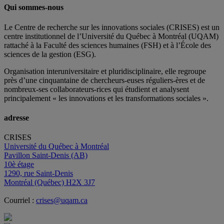
Qui sommes-nous
Le Centre de recherche sur les innovations sociales (CRISES) est un
centre institutionnel de l’Université du Québec à Montréal (UQAM)
rattaché à la Faculté des sciences humaines (FSH) et à l’École des
sciences de la gestion (ESG).
Organisation interuniversitaire et pluridisciplinaire, elle regroupe
près d’
une c
inquantaine
de
chercheurs
-euses
réguliers
-ères
et de
nombreux
-ses
collaborateurs
-rices
qui étudient et analysent
principalement « les innovations et les transformations sociales ».
adresse
CRISES
Université du Québec à Montréal
Pavillon Saint-Denis (AB)
10è étage
1290, rue Saint-Denis
Montréal (Québec) H2X 3J7
Courriel :
crises@uqam.ca