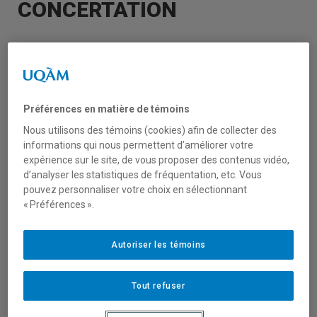
CONCERTATION
Vous êtes une personne passionnée par
l’intelligence collective et les changements
qui émergent de la mobilisation des
communautés ? Vous souhaitez vous investir
Préférences en matière de témoins
dans la création d’un nouveau poste de
Nous utilisons des témoins (cookies) afin de collecter des
mobilisation au sein de la CDC Centre-Sud ?
informations qui nous permettent d’améliorer votre
expérience sur le site, de vous proposer des contenus vidéo,
d’analyser les statistiques de fréquentation, etc. Vous
Alors, venez rejoindre une équipe
pouvez personnaliser votre choix en sélectionnant
créative, engagée et qui met la collaboration
« Préférences ».
au cœur de ses actions !
Autoriser les témoins
..
Tout refuser