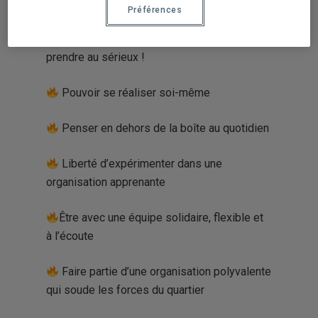
Rejoindre la CDC Centre-Sud, c’est :
Préférences
Prendre notre travail au sérieux, sans se
prendre au sérieux !
Pouvoir se réaliser soi-même
Penser en dehors de la boîte au quotidien
Liberté d’expérimenter dans une
organisation apprenante
Être avec une équipe solidaire, flexible et
à l’écoute
Faire partie d’une organisation polyvalente
qui soude les forces du quartier