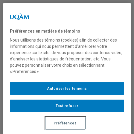
« (Des) travaux, menés par notre Réseau
canadien de recherche partenariale sur la
philanthropie (PhiLab), témoignent du travail
incessant réalisé par nombre de fondations
Préférences en matière de témoins
canadiennes et québécoises afin de redéfinir
Nous utilisons des témoins (cookies) afin de collecter des
le cadre de leurs interventions, mais aussi
informations qui nous permettent d’améliorer votre
expérience sur le site, de vous proposer des contenus vidéo,
d’imaginer une autre réalité sociétale. (…) Des
d’analyser les statistiques de fréquentation, etc. Vous
efforts qui demandent à être renforcés.
pouvez personnaliser votre choix en sélectionnant
Certes, ils ne changent pas en profondeur la
« Préférences ».
situation en ce qui a trait à la grande crise
sociale et écologique qui nous affecte, mais
Autoriser les témoins
ils ouvrent la voie à un travail de
repositionnement des postures des acteurs
Tout refuser
sociaux afin d’accroître leur capacité de
travailler ensemble pour un monde meilleur. »
Lire l’article complet
paru dans le Cahier
Préférences
spécial Philanthropie dans
Le Devoir
, le