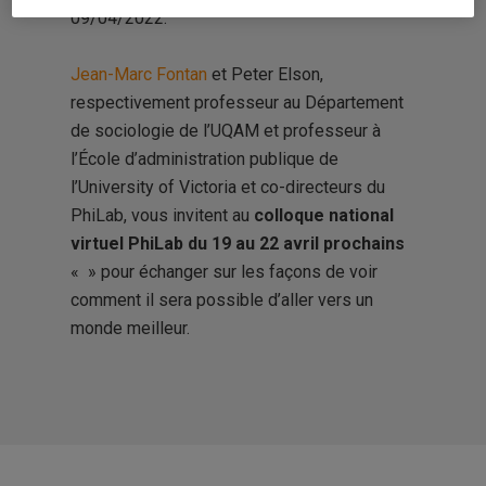
09/04/2022.
Jean-Marc Fontan
et Peter Elson,
respectivement professeur au Département
de sociologie de l’UQAM et professeur à
l’École d’administration publique de
l’University of Victoria et co-directeurs du
PhiLab, vous invitent au
colloque national
virtuel PhiLab du 19 au 22 avril prochains
«
» pour échanger sur les façons de voir
comment il sera possible d’aller vers un
monde meilleur.