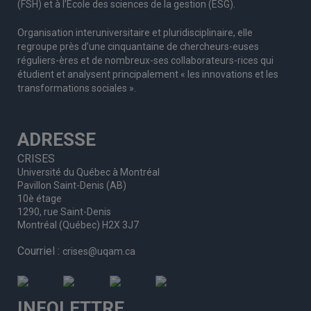
(FSH) et à l’École des sciences de la gestion (ESG).
Organisation interuniversitaire et pluridisciplinaire, elle
regroupe
près d’
une c
inquantaine
de
chercheurs
-euses
réguliers
-ères
et de nombreux
-ses
collaborateurs
-rices
qui
étudient et analysent principalement « les innovations et les
transformations sociales ».
ADRESSE
CRISES
Université du Québec à Montréal
Pavillon Saint-Denis (AB)
10è étage
1290, rue Saint-Denis
Montréal (Québec) H2X 3J7
Courriel :
crises@uqam.ca
INFOLETTRE