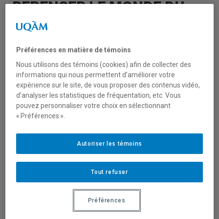
REPENSER LE MONDE DU
TRAVAIL
Préférences en matière de témoins
« Irons-nous vers un mode hybride ? Une
Nous utilisons des témoins (cookies) afin de collecter des
forme de travail plus flexible ? (…)
informations qui nous permettent d’améliorer votre
.
expérience sur le site, de vous proposer des contenus vidéo,
Nous considérons cette période de reprise
d’analyser les statistiques de fréquentation, etc. Vous
pouvez personnaliser votre choix en sélectionnant
comme une occasion de réfléchir aux formes
« Préférences ».
que prendra le monde du travail dans l’avenir.
Mais comment profiter de cette occasion
Autoriser les témoins
pour permettre la performance de tous,
préserver la santé de chacun et surmonter
les différends entre employeurs et
Tout refuser
employés ? »
.
Préférences
Martin Chadoin
est professeur en