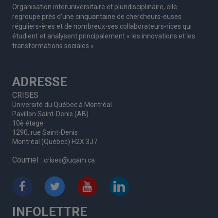
Organisation interuniversitaire et pluridisciplinaire, elle
regroupe
près d’
une c
inquantaine
de
chercheurs
-euses
réguliers
-ères
et de nombreux
-ses
collaborateurs
-rices
qui
étudient et analysent principalement « les innovations et les
transformations sociales ».
ADRESSE
CRISES
Université du Québec à Montréal
Pavillon Saint-Denis (AB)
10è étage
1290, rue Saint-Denis
Montréal (Québec) H2X 3J7
Courriel :
crises@uqam.ca
INFOLETTRE