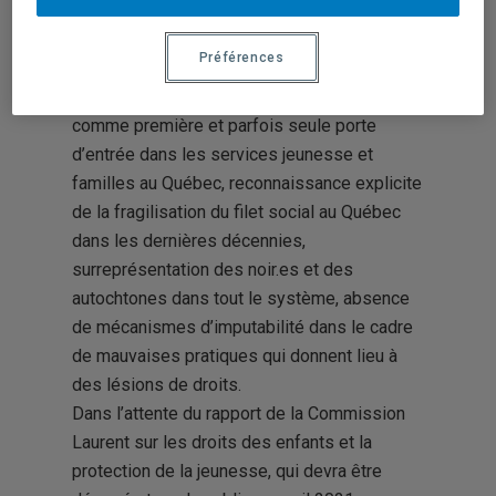
30 novembre : judiciarisation excessive,
ciblage de population, conditions de travail
Préférences
pénibles, manque d’effectifs, souffrance
vécue par les enfants, Loi d’exception
comme première et parfois seule porte
d’entrée dans les services jeunesse et
familles au Québec, reconnaissance explicite
de la fragilisation du filet social au Québec
dans les dernières décennies,
surreprésentation des noir.es et des
autochtones dans tout le système, absence
de mécanismes d’imputabilité dans le cadre
de mauvaises pratiques qui donnent lieu à
des lésions de droits.
D
ans l’attente du rapport de la Commission
Laurent sur les droits des enfants et la
protection de la jeunesse, qui devra être