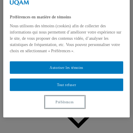
Appels à contributions
Bourses et prix
Communiqués
Dans les médias
Préférences en matière de témoins
Distinctions
Nous utilisons des témoins (cookies) afin de collecter des
informations qui nous permettent d’améliorer votre expérience sur
le site, de vous proposer des contenus vidéo, d’analyser les
statistiques de fréquentation, etc. Vous pouvez personnaliser votre
choix en sélectionnant « Préférences ».
Activités
Autoriser les témoins
Événements à venir
Archives et bilans
Colloque international CRISES
Tout refuser
Perspectives et dialogue
Vidéos et baladodiffusions
Préférences