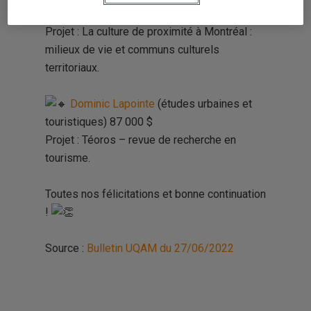
Juan-Luis Klein
(géographie) 270 682 $
Projet : La culture de proximité à Montréal :
milieux de vie et communs culturels
territoriaux.
Dominic Lapointe
(études urbaines et
touristiques) 87 000 $
Projet : Téoros – revue de recherche en
tourisme.
Toutes nos félicitations et bonne continuation
!
Source :
Bulletin UQAM du 27/06/2022