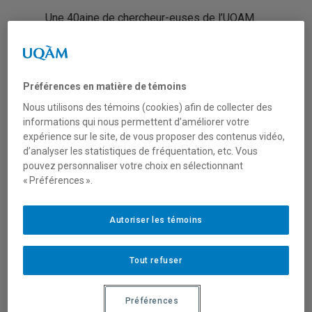
Une 40aine de chercheur-euses de l’
UQAM
reçoivent des fonds grâce à l’aide reçue du
Conseil de recherches en sciences humaines
du Canada (CRSH)
pour soutenir la recherche.
Préférences en matière de témoins
Nous sommes ravis pour nos collègues
Nous utilisons des témoins (cookies) afin de collecter des
du
CRISES
qui vont pouvoir aller de l’avant
informations qui nous permettent d’améliorer votre
dans leurs projets !
expérience sur le site, de vous proposer des contenus vidéo,
d’analyser les statistiques de fréquentation, etc. Vous
Marie Langevin
(stratégie,
pouvez personnaliser votre choix en sélectionnant
responsabilité sociale et environnementale)
« Préférences ».
199 556 $
Projet : Les inégalités femmes-hommes,
Autoriser les témoins
obstacles au développement inclusif par le
genre au sein de la francophonie
Tout refuser
internationale : savoirs théoriques et
pratiques.
Préférences