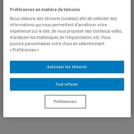
PROJETS
Préférences en matière de témoins
Nous utilisons des témoins (cookies) afin de collecter des
Vous avez un intérêt pour l’innovation
informations qui nous permettent d’améliorer votre
sociale ? Vous aimez travailler en équipe ?
expérience sur le site, de vous proposer des contenus vidéo,
Découvrez cette offre d’emploi
d’analyser les statistiques de fréquentation, etc. Vous
chez
Humanov·is
:
Directeur·trice des
pouvez personnaliser votre choix en sélectionnant
« Préférences ».
partenariats et des projets
Autoriser les témoins
Date limite des candidatures :
16 mars
2022.
Tout refuser
Préférences