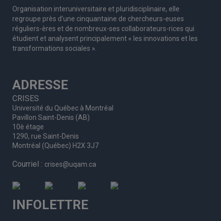
Organisation interuniversitaire et pluridisciplinaire, elle
regroupe
près d’
une c
inquantaine
de
chercheurs
-euses
réguliers
-ères
et de nombreux
-ses
collaborateurs
-rices
qui
étudient et analysent principalement « les innovations et les
transformations sociales ».
ADRESSE
CRISES
Université du Québec à Montréal
Pavillon Saint-Denis (AB)
10è étage
1290, rue Saint-Denis
Montréal (Québec) H2X 3J7
Courriel :
crises@uqam.ca
INFOLETTRE