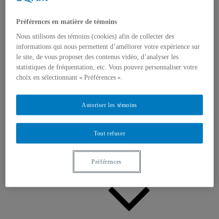
Appels à contributions
Bourses et prix
Communiqués
Préférences en matière de témoins
Dans les médias
Distinctions
Nous utilisons des témoins (cookies) afin de collecter des
informations qui nous permettent d’améliorer votre expérience sur
le site, de vous proposer des contenus vidéo, d’analyser les
statistiques de fréquentation, etc. Vous pouvez personnaliser votre
choix en sélectionnant « Préférences ».
Autoriser les témoins
Activités
Événements à venir
Archives et bilans
Tout refuser
Colloque international CRISES
Perspectives et dialogue
Vidéos et baladodiffusions
Préférences