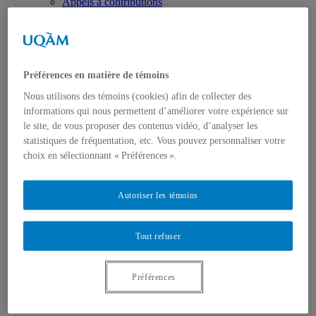
Appels à contributions
Bourses et prix
Communiqués
Dans les médias
Distinctions
Préférences en matière de témoins
Nous utilisons des témoins (cookies) afin de collecter des
informations qui nous permettent d’améliorer votre expérience sur
le site, de vous proposer des contenus vidéo, d’analyser les
statistiques de fréquentation, etc. Vous pouvez personnaliser votre
choix en sélectionnant « Préférences ».
Activités
Événements à venir
Archives et bilans
Autoriser les témoins
Colloque international CRISES
Perspectives et dialogue
Vidéos et baladodiffusions
Tout refuser
Préférences