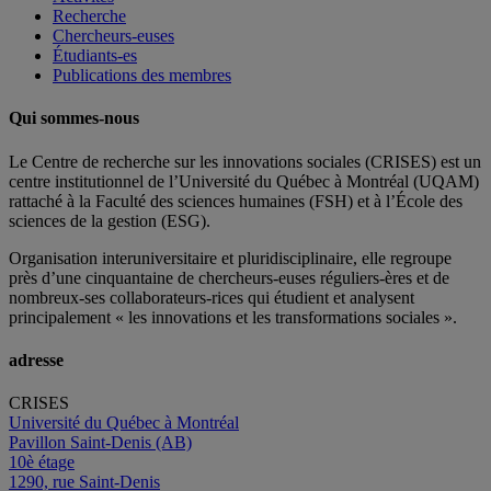
Recherche
Chercheurs-euses
Étudiants-es
Publications des membres
Qui sommes-nous
Le Centre de recherche sur les innovations sociales (CRISES) est un
centre institutionnel de l’Université du Québec à Montréal (UQAM)
rattaché à la Faculté des sciences humaines (FSH) et à l’École des
sciences de la gestion (ESG).
Organisation interuniversitaire et pluridisciplinaire, elle regroupe
près d’
une c
inquantaine
de
chercheurs
-euses
réguliers
-ères
et de
nombreux
-ses
collaborateurs
-rices
qui étudient et analysent
principalement « les innovations et les transformations sociales ».
adresse
CRISES
Université du Québec à Montréal
Pavillon Saint-Denis (AB)
10è étage
1290, rue Saint-Denis