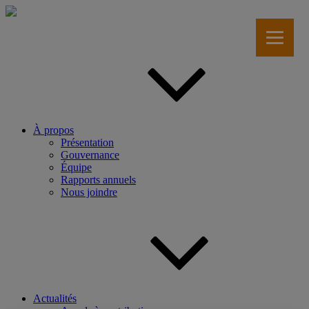
Aller
au
contenu
principal
À propos
Présentation
Gouvernance
Équipe
Rapports annuels
Nous joindre
Actualités