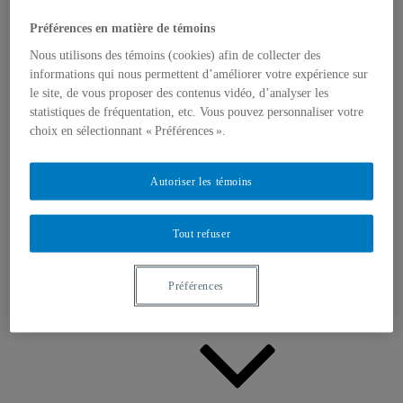
Appels à contributions
Bourses et prix
Préférences en matière de témoins
Communiqués
Dans les médias
Nous utilisons des témoins (cookies) afin de collecter des
Distinctions
informations qui nous permettent d’améliorer votre expérience sur
le site, de vous proposer des contenus vidéo, d’analyser les
statistiques de fréquentation, etc. Vous pouvez personnaliser votre
choix en sélectionnant « Préférences ».
Autoriser les témoins
Activités
Événements à venir
Tout refuser
Archives et bilans
Colloque international CRISES
Perspectives et dialogue
Vidéos et baladodiffusions
Préférences