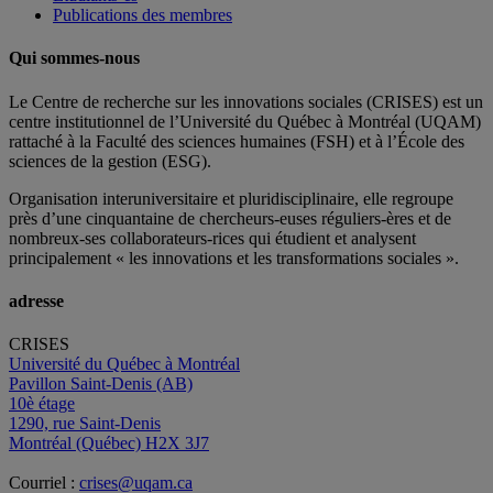
Publications des membres
Qui sommes-nous
Le Centre de recherche sur les innovations sociales (CRISES) est un
centre institutionnel de l’Université du Québec à Montréal (UQAM)
rattaché à la Faculté des sciences humaines (FSH) et à l’École des
sciences de la gestion (ESG).
Organisation interuniversitaire et pluridisciplinaire, elle regroupe
près d’
une c
inquantaine
de
chercheurs
-euses
réguliers
-ères
et de
nombreux
-ses
collaborateurs
-rices
qui étudient et analysent
principalement « les innovations et les transformations sociales ».
adresse
CRISES
Université du Québec à Montréal
Pavillon Saint-Denis (AB)
10è étage
1290, rue Saint-Denis
Montréal (Québec) H2X 3J7
Courriel :
crises@uqam.ca