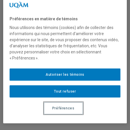
Nous vous invitons à découvrir une note
de lecture de
Sonia Tello-Rozas
(
ESG UQAM
,
Préférences en matière de témoins
CRISES
) sur le livre « La fabrique de
Nous utilisons des témoins (cookies) afin de collecter des
l’émancipation. Repenser la critique du
informations qui nous permettent d’améliorer votre
capitalisme à partir des expériences
expérience sur le site, de vous proposer des contenus vidéo,
démocratiques, écologiques et solidaires’,
d’analyser les statistiques de fréquentation, etc. Vous
ouvrage de Jean-Louis Laville et Bruno Frère.
pouvez personnaliser votre choix en sélectionnant
« Préférences ».
« Le livre de Bruno Frère et Jean-Louis
Laville est une invitation à parcourir la
Autoriser les témoins
trajectoire de la théorie critique en conjuguant
l’examen des auteurs « classiques » avec
Tout refuser
l’apport du pragmatisme et des
épistémologies du Sud »… La suite est
Préférences
disponible dans RECMA, 2023/1, no 367, p.
140-143
.