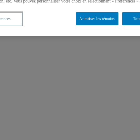
on, etc. Vous pouvez personnaliser votre choix en sélectionnant « Préférences ».
érences
Autoriser les témoins
Tout