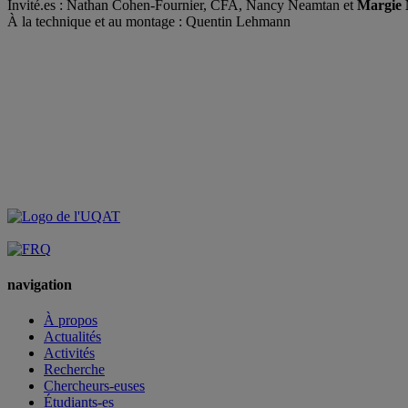
Invité.es : Nathan Cohen-Fournier, CFA, Nancy Neamtan et
Margie 
À la technique et au montage : Quentin Lehmann
navigation
À propos
Actualités
Activités
Recherche
Chercheurs-euses
Étudiants-es