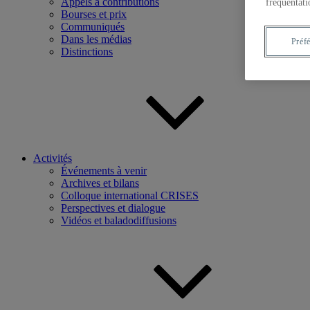
Appels à contributions
fréquentati
Bourses et prix
Communiqués
Dans les médias
Préf
Distinctions
Activités
Événements à venir
Archives et bilans
Colloque international CRISES
Perspectives et dialogue
Vidéos et baladodiffusions