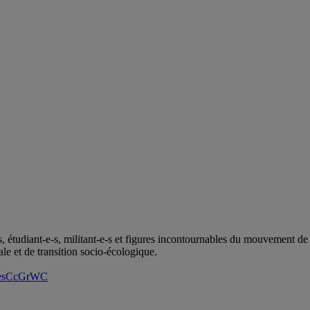
s, étudiant-e-s, militant-e-s et figures incontournables du mouvement 
le et de transition socio-écologique.
in/esCcGrWC