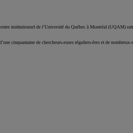
centre institutionnel de l’Université du Québec à Montréal (UQAM) ratt
d’
une c
inquantaine
de
chercheurs
-euses
réguliers
-ères
et de nombreux
-