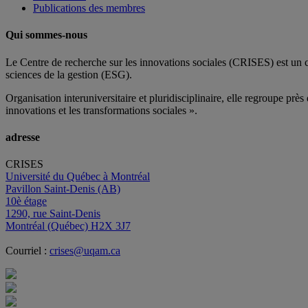
Publications des membres
Qui sommes-nous
Le Centre de recherche sur les innovations sociales (CRISES) est un 
sciences de la gestion (ESG).
Organisation interuniversitaire et pluridisciplinaire, elle regroupe
près 
innovations et les transformations sociales ».
adresse
CRISES
Université du Québec à Montréal
Pavillon Saint-Denis (AB)
10è étage
1290, rue Saint-Denis
Montréal (Québec) H2X 3J7
Courriel :
crises@uqam.ca