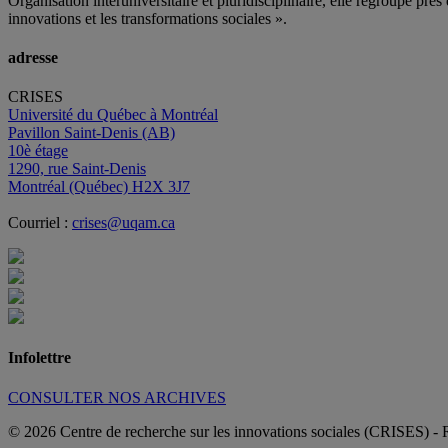
Organisation interuniversitaire et pluridisciplinaire, elle regroupe
près 
innovations et les transformations sociales ».
adresse
CRISES
Université du Québec à Montréal
Pavillon Saint-Denis (AB)
10è étage
1290, rue Saint-Denis
Montréal (Québec) H2X 3J7
Courriel :
crises@uqam.ca
Infolettre
CONSULTER NOS ARCHIVES
© 2026 Centre de recherche sur les innovations sociales (CRISES)
- 