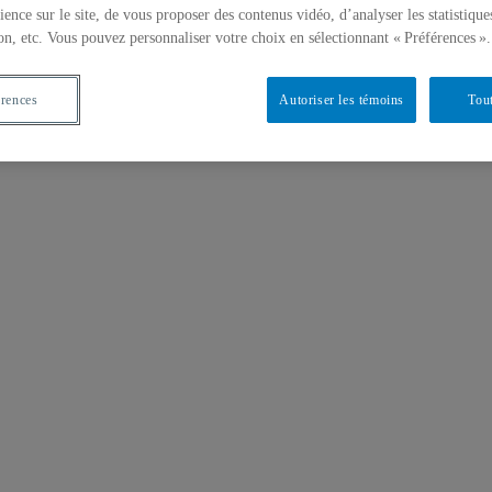
ience sur le site, de vous proposer des contenus vidéo, d’analyser les statistique
on, etc. Vous pouvez personnaliser votre choix en sélectionnant « Préférences ».
érences
Autoriser les témoins
Tout