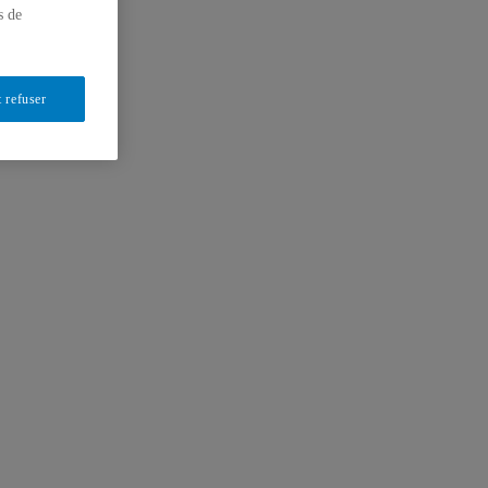
s de
 refuser