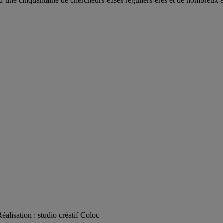
d’
une c
inquantaine
de
chercheurs
-euses
réguliers
-ères
et de nombreux
-
Réalisation : studio créatif Coloc