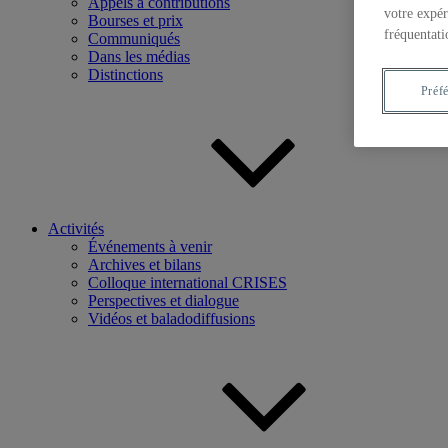
Appels à contributions
votre expér
Bourses et prix
fréquentati
Communiqués
Dans les médias
Distinctions
Préf
Activités
Événements à venir
Archives et bilans
Colloque international CRISES
Perspectives et dialogue
Vidéos et baladodiffusions