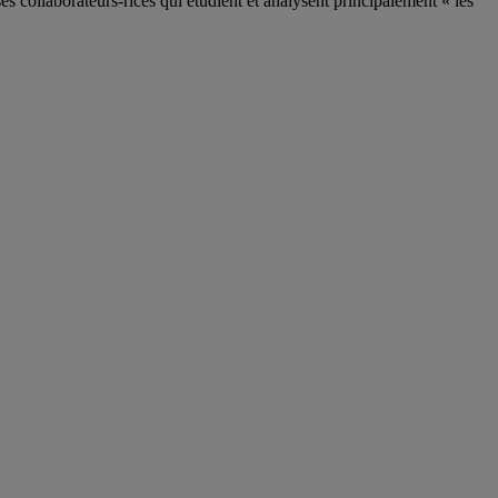
ses
collaborateurs
-rices
qui étudient et analysent principalement « les