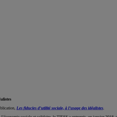
alistes
ublication,
Les fiducies d’utilité sociale, à l’usage des idéalistes
.
l’économie sociale et solidaire, le TIESS a entrepris, en janvier 2018, 