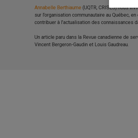
Annabelle Berthiaume
(
UQTR
,
CRISES
) nous invi
sur l’organisation communautaire au Québec, en é
contribuer à l’actualisation des connaissances d
Un article paru dans la Revue canadienne de serv
Vincent Bergeron-Gaudin et Louis Gaudreau.