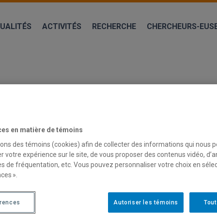
UALITÉS
ACTIVITÉS
RECHERCHE
CHERCHEURS-EUS
ces en matière de témoins
sons des témoins (cookies) afin de collecter des informations qui nous 
r votre expérience sur le site, de vous proposer des contenus vidéo, d’a
es de fréquentation, etc. Vous pouvez personnaliser votre choix en séle
IRE AU QUÉBEC (…)
ces ».
érences
Autoriser les témoins
Tout
Quelques zones d’ombre dans l’état des connaissances