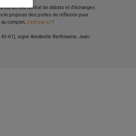
ui a été un lieu central de débats et d’échanges
rticle propose des pistes de réflexion pour
e au complet,
c’est par ici
!
. 45-61), signé Annabelle Berthiaume, Jean-