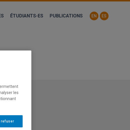
ES
ÉTUDIANTS-ES
PUBLICATIONS
EN
ES
permettent
nalyser les
ctionnant
 refuser