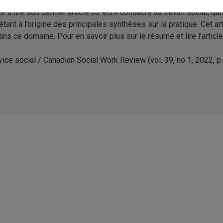
te à lire son dernier article co-écrit consacré au travail social, q
tant à l’origine des principales synthèses sur la pratique. Cet a
ans ce domaine. Pour en savoir plus sur le résumé et lire l’articl
ice social / Canadian Social Work Review (vol. 39, no 1, 2022, p