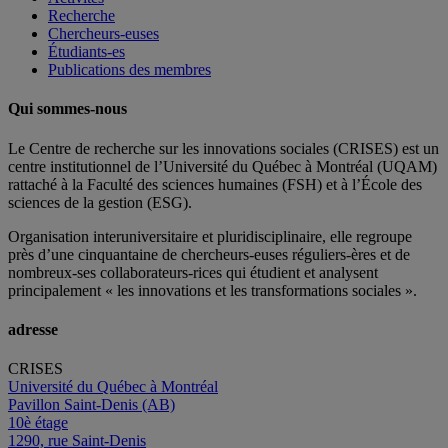
Recherche
Chercheurs-euses
Étudiants-es
Publications des membres
Qui sommes-nous
Le Centre de recherche sur les innovations sociales (CRISES) est un
centre institutionnel de l’Université du Québec à Montréal (UQAM)
rattaché à la Faculté des sciences humaines (FSH) et à l’École des
sciences de la gestion (ESG).
Organisation interuniversitaire et pluridisciplinaire, elle regroupe
près d’
une c
inquantaine
de
chercheurs
-euses
réguliers
-ères
et de
nombreux
-ses
collaborateurs
-rices
qui étudient et analysent
principalement « les innovations et les transformations sociales ».
adresse
CRISES
Université du Québec à Montréal
Pavillon Saint-Denis (AB)
10è étage
1290, rue Saint-Denis