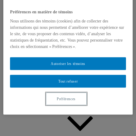
Appels à contributions
Bourses et prix
Communiqués
Préférences en matière de témoins
Dans les médias
Nous utilisons des témoins (cookies) afin de collecter des
Distinctions
informations qui nous permettent d’améliorer votre expérience sur
le site, de vous proposer des contenus vidéo, d’analyser les
statistiques de fréquentation, etc. Vous pouvez personnaliser votre
choix en sélectionnant « Préférences ».
Autoriser les témoins
Activités
Événements à venir
Archives et bilans
Tout refuser
Colloque international CRISES
Perspectives et dialogue
Vidéos et baladodiffusions
Préférences