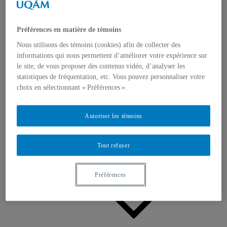
Appels à contributions
Bourses et prix
Communiqués
Dans les médias
Préférences en matière de témoins
Distinctions
Nous utilisons des témoins (cookies) afin de collecter des
informations qui nous permettent d’améliorer votre expérience sur
le site, de vous proposer des contenus vidéo, d’analyser les
statistiques de fréquentation, etc. Vous pouvez personnaliser votre
choix en sélectionnant « Préférences ».
Activités
Autoriser les témoins
Événements à venir
Archives et bilans
Colloque international CRISES
Tout refuser
Perspectives et dialogue
Vidéos et baladodiffusions
Préférences