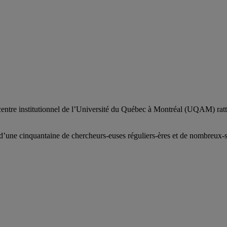
centre institutionnel de l’Université du Québec à Montréal (UQAM) ratt
d’
une c
inquantaine
de
chercheurs
-euses
réguliers
-ères
et de nombreux
-