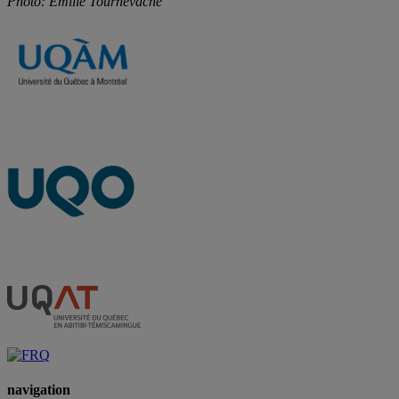
Photo: Émilie Tournevache
navigation