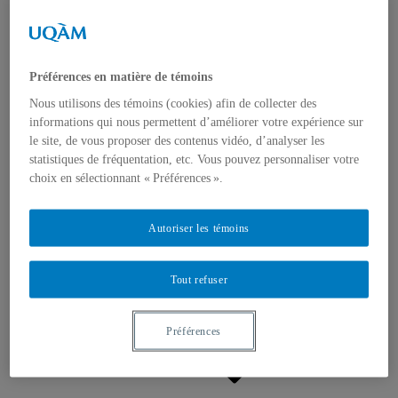
Appels à contributions
Bourses et prix
Communiqués
Dans les médias
Distinctions
Préférences en matière de témoins
Nous utilisons des témoins (cookies) afin de collecter des
informations qui nous permettent d’améliorer votre expérience sur
le site, de vous proposer des contenus vidéo, d’analyser les
statistiques de fréquentation, etc. Vous pouvez personnaliser votre
choix en sélectionnant « Préférences ».
Activités
Événements à venir
Autoriser les témoins
Archives et bilans
Colloque international CRISES
Perspectives et dialogue
Tout refuser
Vidéos et baladodiffusions
Préférences