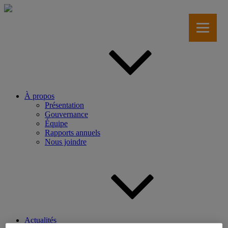
Aller
au
contenu
principal
À propos
Présentation
Gouvernance
Équipe
Rapports annuels
Nous joindre
Actualités