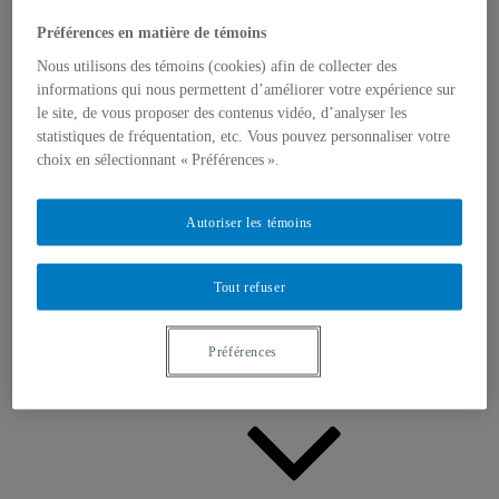
Appels à contributions
Bourses et prix
Préférences en matière de témoins
Communiqués
Dans les médias
Nous utilisons des témoins (cookies) afin de collecter des
Distinctions
informations qui nous permettent d’améliorer votre expérience sur
le site, de vous proposer des contenus vidéo, d’analyser les
statistiques de fréquentation, etc. Vous pouvez personnaliser votre
choix en sélectionnant « Préférences ».
Autoriser les témoins
Activités
Événements à venir
Tout refuser
Archives et bilans
Colloque international CRISES
Perspectives et dialogue
Préférences
Vidéos et baladodiffusions