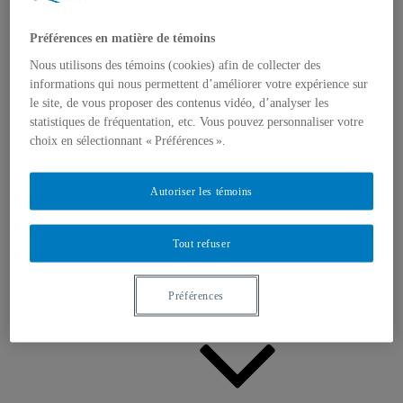
Appels à contributions
Bourses et prix
Communiqués
Préférences en matière de témoins
Dans les médias
Nous utilisons des témoins (cookies) afin de collecter des
Distinctions
informations qui nous permettent d’améliorer votre expérience sur
le site, de vous proposer des contenus vidéo, d’analyser les
statistiques de fréquentation, etc. Vous pouvez personnaliser votre
choix en sélectionnant « Préférences ».
Autoriser les témoins
Activités
Événements à venir
Archives et bilans
Tout refuser
Colloque international CRISES
Perspectives et dialogue
Vidéos et baladodiffusions
Préférences