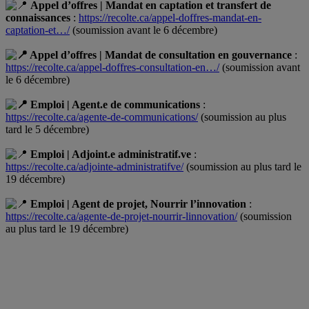
Appel d’offres | Mandat en captation et transfert de
connaissances
:
https://recolte.ca/appel-doffres-mandat-en-
captation-et…/
(soumission avant le 6 décembre)
Appel d’offres | Mandat de consultation en gouvernance
:
https://recolte.ca/appel-doffres-consultation-en…/
(soumission avant
le 6 décembre)
Emploi | Agent.e de communications
:
https://recolte.ca/agente-de-communications/
(soumission au plus
tard le 5 décembre)
Emploi | Adjoint.e administratif.ve
:
https://recolte.ca/adjointe-administratifve/
(soumission au plus tard le
19 décembre)
Emploi | Agent de projet, Nourrir l’innovation
:
https://recolte.ca/agente-de-projet-nourrir-linnovation/
(soumission
au plus tard le 19 décembre)