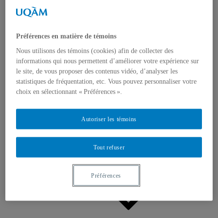
Appels à contributions
Bourses et prix
Communiqués
Dans les médias
Distinctions
Préférences en matière de témoins
Nous utilisons des témoins (cookies) afin de collecter des
informations qui nous permettent d’améliorer votre expérience sur
le site, de vous proposer des contenus vidéo, d’analyser les
statistiques de fréquentation, etc. Vous pouvez personnaliser votre
choix en sélectionnant « Préférences ».
Activités
Autoriser les témoins
Événements à venir
Archives et bilans
Colloque international CRISES
Perspectives et dialogue
Tout refuser
Vidéos et baladodiffusions
Préférences