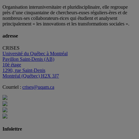
Organisation interuniversitaire et pluridisciplinaire, elle regroupe
près d’
une c
inquantaine
de
chercheurs
-euses
réguliers
-ères
et de
nombreux
-ses
collaborateurs
-rices
qui étudient et analysent
principalement « les innovations et les transformations sociales ».
adresse
CRISES
Université du Québec à Montréal
Pavillon Saint-Denis (AB)
10è étage
1290, rue Saint-Denis
Montréal (Québec) H2X 3J7
Courriel :
crises@uqam.ca
Infolettre