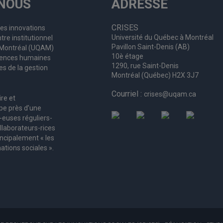
NOUS
ADRESSE
CRISES
les innovations
Université du Québec à Montréal
tre institutionnel
Pavillon Saint-Denis (AB)
à Montréal (UQAM)
10è étage
ciences humaines
1290, rue Saint-Denis
es de la gestion
Montréal (Québec) H2X 3J7
Courriel :
crises@uqam.ca
ire et
upe
près d’
une
-euses
réguliers
-
llaborateurs
-rices
incipalement « les
ations sociales ».