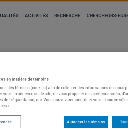
UALITÉS
ACTIVITÉS
RECHERCHE
CHERCHEURS-EUS
ces en matière de témoins
sons des témoins (cookies) afin de collecter des informations qui nous 
r votre expérience sur le site, de vous proposer des contenus vidéo, d’a
es de fréquentation, etc. Vous pouvez personnaliser votre choix en séle
R-EUSE ET CHARGÉ-E DE PROJET
ces ».
le et écocitoyenneté (CÉRSÉ) est à la recherche
d’un-e c
érences
Autoriser les témoins
Tout