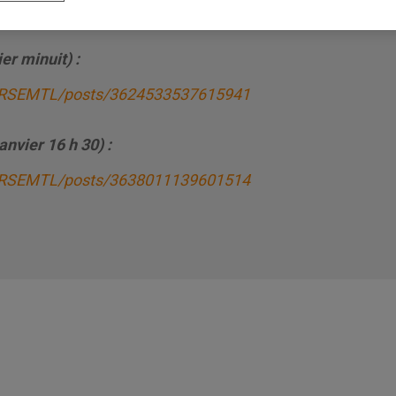
yenne et transitions :
er minuit) :
ERSEMTL/posts/3624533537615941
anvier 16 h 30) :
ERSEMTL/posts/3638011139601514