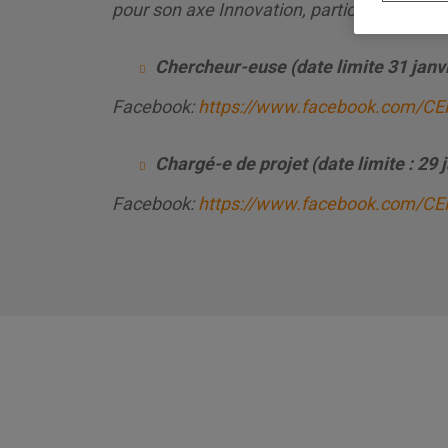
pour son
axe Innovation, participation cito
Chercheur-euse (date limite 31 janvi
Facebook:
https://www.facebook.com/C
Chargé-e de projet (date limite : 29 j
Facebook:
https://www.facebook.com/C