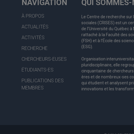
NAVIGATION
QUI SOMMES-
À PROPOS
Le Centre de recherche sur 
sociales (CRISES) est un cen
ACTUALITÉS
de l’Université du Québec 
rattaché à la Faculté des s
ACTIVITÉS
(FSH) et à l’École des scienc
(ESG).
RECHERCHE
CHERCHEURS-EUSES
Organisation interuniversita
pluridisciplinaire, elle regro
ÉTUDIANTS-ES
c
inquantaine
de
chercheurs
ères
et de nombreux
-ses
co
PUBLICATIONS DES
qui étudient et analysent pr
MEMBRES
innovations et les transform