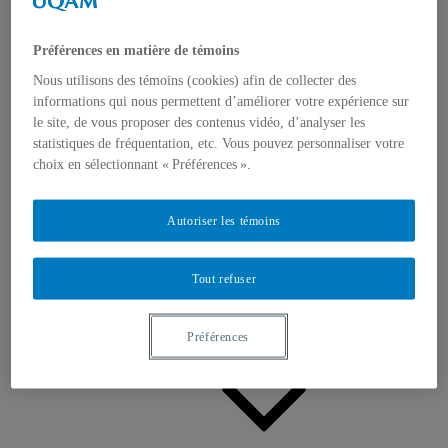
Appels à contributions
Bourses et prix
Communiqués
Préférences en matière de témoins
Dans les médias
Distinctions
Nous utilisons des témoins (cookies) afin de collecter des
informations qui nous permettent d’améliorer votre expérience sur
le site, de vous proposer des contenus vidéo, d’analyser les
statistiques de fréquentation, etc. Vous pouvez personnaliser votre
choix en sélectionnant « Préférences ».
Autoriser les témoins
Activités
Événements à venir
Archives et bilans
Tout refuser
Colloque international CRISES
Perspectives et dialogue
Vidéos et baladodiffusions
Préférences