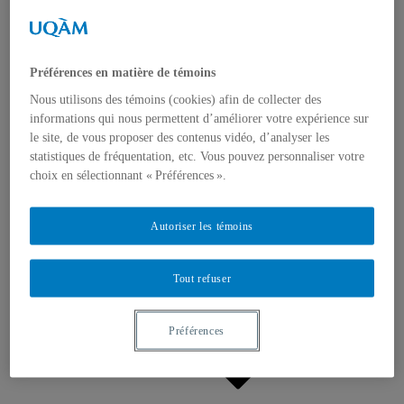
Appels à contributions
Bourses et prix
Communiqués
Dans les médias
Distinctions
Préférences en matière de témoins
Nous utilisons des témoins (cookies) afin de collecter des
informations qui nous permettent d’améliorer votre expérience sur
le site, de vous proposer des contenus vidéo, d’analyser les
statistiques de fréquentation, etc. Vous pouvez personnaliser votre
choix en sélectionnant « Préférences ».
Activités
Événements à venir
Autoriser les témoins
Archives et bilans
Colloque international CRISES
Perspectives et dialogue
Tout refuser
Vidéos et baladodiffusions
Préférences