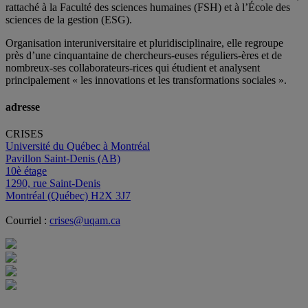
rattaché à la Faculté des sciences humaines (FSH) et à l’École des
sciences de la gestion (ESG).
Organisation interuniversitaire et pluridisciplinaire, elle regroupe
près d’
une c
inquantaine
de
chercheurs
-euses
réguliers
-ères
et de
nombreux
-ses
collaborateurs
-rices
qui étudient et analysent
principalement « les innovations et les transformations sociales ».
adresse
CRISES
Université du Québec à Montréal
Pavillon Saint-Denis (AB)
10è étage
1290, rue Saint-Denis
Montréal (Québec) H2X 3J7
Courriel :
crises@uqam.ca