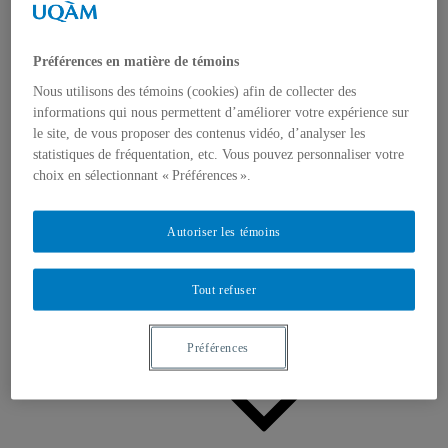
Appels à contributions
Bourses et prix
Communiqués
Dans les médias
Préférences en matière de témoins
Distinctions
Nous utilisons des témoins (cookies) afin de collecter des
informations qui nous permettent d’améliorer votre expérience sur
le site, de vous proposer des contenus vidéo, d’analyser les
statistiques de fréquentation, etc. Vous pouvez personnaliser votre
choix en sélectionnant « Préférences ».
Activités
Autoriser les témoins
Événements à venir
Archives et bilans
Colloque international CRISES
Tout refuser
Perspectives et dialogue
Vidéos et baladodiffusions
Préférences